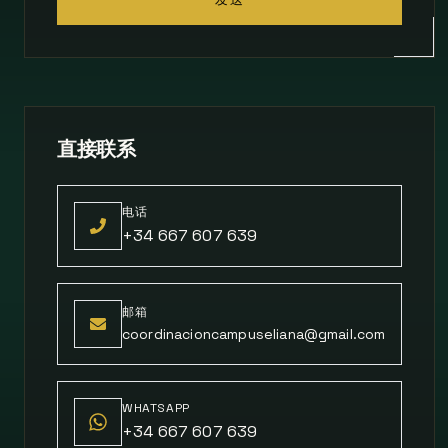
直接联系
电话
+34 667 607 639
邮箱
coordinacioncampuseliana@gmail.com
WHATSAPP
+34 667 607 639